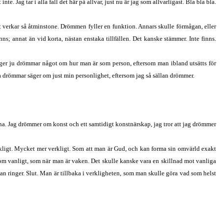
te. Jag tar i alla fall det här på allvar, just nu är jag som allvarligast. Bla bla bla.
t verkar så åtminstone. Drömmen fyller en funktion. Annars skulle förmågan, eller
ns; annat än vid korta, nästan enstaka tillfällen. Det kanske stämmer. Inte finns.
äger ju drömmar något om hur man är som person, eftersom man ibland utsätts för
na drömmar säger om just min personlighet, eftersom jag så sällan drömmer.
utna. Jag drömmer om konst och ett samtidigt konstnärskap, jag tror att jag drömmer
rkligt. Mycket mer verkligt. Som att man är Gud, och kan forma sin omvärld exakt
r som vanligt, som när man är vaken. Det skulle kanske vara en skillnad mot vanliga
ringer. Slut. Man är tillbaka i verkligheten, som man skulle göra vad som helst