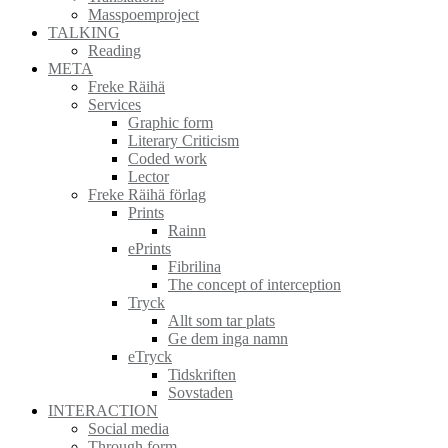
Masspoemproject
TALKING
Reading
META
Freke Räihä
Services
Graphic form
Literary Criticism
Coded work
Lector
Freke Räihä förlag
Prints
Rainn
ePrints
Fibrilina
The concept of interception
Tryck
Allt som tar plats
Ge dem inga namn
eTryck
Tidskriften
Sovstaden
INTERACTION
Social media
Through form