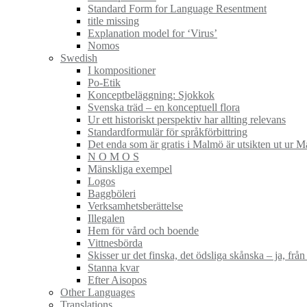
Standard Form for Language Resentment
title missing
Explanation model for ‘Virus’
Nomos
Swedish
I kompositioner
Po-Etik
Konceptbeläggning: Sjokkok
Svenska träd – en konceptuell flora
Ur ett historiskt perspektiv har allting relevans
Standardformulär för språkförbittring
Det enda som är gratis i Malmö är utsikten ut ur 
N O M O S
Mänskliga exempel
Logos
Baggböleri
Verksamhetsberättelse
Illegalen
Hem för vård och boende
Vittnesbörda
Skisser ur det finska, det ödsliga skånska – ja, frå
Stanna kvar
Efter Aisopos
Other Languages
Translations