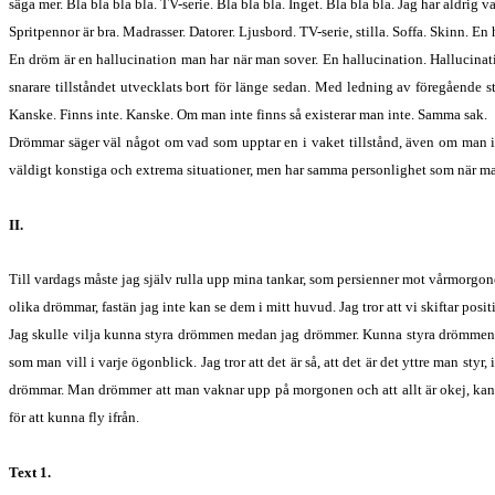
säga mer. Bla bla bla bla. TV-serie. Bla bla bla. Inget. Bla bla bla. Jag har aldrig va
Spritpennor är bra. Madrasser. Datorer. Ljusbord. TV-serie, stilla. Soffa. Skinn. En
En dröm är en hallucination man har när man sover. En hallucination. Hallucinati
snarare tillståndet utvecklats bort för länge sedan. Med ledning av föregående st
Kanske. Finns inte. Kanske. Om man inte finns så existerar man inte. Samma sak.
Drömmar säger väl något om vad som upptar en i vaket tillstånd, även om man in
väldigt konstiga och extrema situationer, men har samma personlighet som när man 
II.
Till vardags måste jag själv rulla upp mina tankar, som persienner mot vårmorgonen
olika drömmar, fastän jag inte kan se dem i mitt huvud. Jag tror att vi skiftar positi
Jag skulle vilja kunna styra drömmen medan jag drömmer. Kunna styra drömmen, al
som man vill i varje ögonblick. Jag tror att det är så, att det är det yttre man s
drömmar. Man drömmer att man vaknar upp på morgonen och att allt är okej, kans
för att kunna fly ifrån.
Text 1.