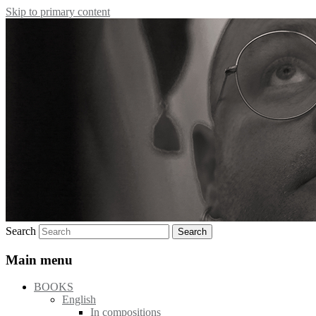
Skip to primary content
Poet, publishing house etc.
Freke Räihä
Search
Main menu
BOOKS
English
In compositions