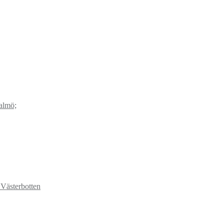
Malmö;
n Västerbotten