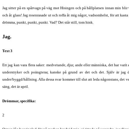
Jag sitter på en spårvagn på väg mot Hisingen och på hållplatsen innan min blir va
och åt glass! Jag rosenrasade ut och roffa åt mig något, vadsomhelst, för att kast
drömma, punkt, punkt, punkt. Vad? Det står still, tom hink.
Jag.
Text 3
Ett jag kan vara flera saker: medvetande, djur, ande eller människa, det har varit e
understryker och poängterar, kanske på grund av det och det. Själv är jag d
under/byggd/hållning. Alla dessa svar kommer till slut att leda någonstans, det vet
säng, det är april.
Drömmar, specifika:
2