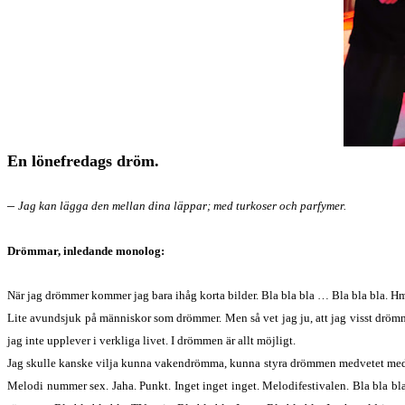
En lönefredags dröm.
–
Jag kan lägga den mellan dina läppar; med turkoser och parfymer.
Drömmar, inledande monolog:
När jag drömmer kommer jag bara ihåg korta bilder. Bla bla bla … Bla bla bla. Hmm.
Lite avundsjuk på människor som drömmer. Men så vet jag ju, att jag visst drömme
jag inte upplever i verkliga livet. I drömmen är allt möjligt.
Jag skulle kanske vilja kunna vakendrömma, kunna styra drömmen medvetet medan ja
Melodi nummer sex. Jaha. Punkt. Inget inget inget. Melodifestivalen. Bla bla bla