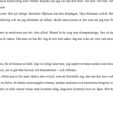
knat kallsvettig som i filmer. Kanske när jag var mycket liten. Vet inte. Vet inte. Vet in
 hud.
oner. Inte på riktigt. Skenbart. Hjärnan har den förmågan. Djur drömmer också. De
ällning och att jag drömmer så sällan, skulle man kunna se det som att jag inte fin
te är medveten om det. Inte alltid. Ibland är de nog rent slumpmässiga. Sen så s
är vaken. Om man nu har det. Jag är inte helt säker. Jag har svårt att veta vad mi
, för att kunna se klart. Jag vet ärligt talat inte, jag upplever mina tankar som sl
on; att vi går från huvud- till bikaraktärer – och tillbaka.
ltså precis det man tänker sker också, som att föreställa sig, fast mycket mer ve
tyr, i en dröm, de falska sinnesupplevelserna, medan tankarna och känslorna fungera
ke en halv minut innan man kommer ihåg; ångesten kommer över en. Igen. Klockan 