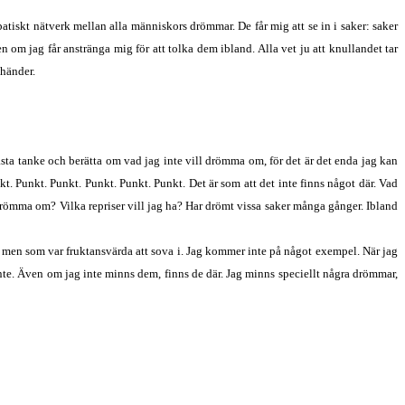
patiskt nätverk mellan alla människors drömmar. De får mig att se in i saker: saker
om jag får anstränga mig för att tolka dem ibland. Alla vet ju att knullandet tar
 händer.
ästa tanke och berätta om vad jag inte vill drömma om, för det är det enda jag kan
. Punkt. Punkt. Punkt. Punkt. Punkt. Det är som att det inte finns något där. Vad
mma om? Vilka repriser vill jag ha? Har drömt vissa saker många gånger. Ibland
 om, men som var fruktansvärda att sova i. Jag kommer inte på något exempel. När jag
 inte. Även om jag inte minns dem, finns de där. Jag minns speciellt några drömmar,