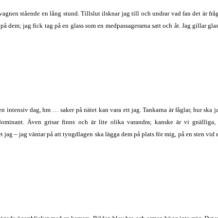
gnen stående en lång stund. Tillslut ilsknar jag till och undrar vad fan det är fråga
a på dem; jag fick tag på en glass som en medpassagerarna satt och åt. Jag gillar gla
n intensiv dag, hm … saker på nätet kan vara ett jag. Tankarna är fåglar, hur ska jag f
ominant. Även grisar finns och är lite olika varandra; kanske är vi gnälliga, 
 jag – jag väntar på att tyngdlagen ska lägga dem på plats för mig, på en sten vid en 