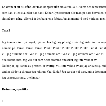
En dröm är ett tillstånd där man kopplar från sin aktuella tillvaro; den represent
som kan, eller ska, eller
har
hänt. Enbart lyxdrömmar blir man ju bara besviken på 
slut någon gång, eller så är det bara rena fobier. Jag är missnöjd med världen, men 
Text 2
Jag kommer inte på något, hjärnan har lagt sig på något vis. Jag fäster inte så m
komma på. Punkt. Punkt. Punkt. Punkt. Punkt. Punkt. Punkt. Punkt. Punkt. Punkt. 
vill jag drömma om? Vad vill jag drömma om? Vad vill jag drömma om? Vad vill 
bra, ibland inte. Jag vill hur som helst drömma om saker jag inte vaknar av.
Nu börjar jag känna av pressen, är svettig, vill inte vakna av att jag är svettig, 
tänker på detta skrattar jag rakt ut: Vad då du? Jag ser det väl bara, mina drömma
jag censurerar mig, utelämnar:
Drömmar, specifika:
1