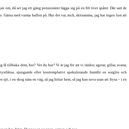
n om, då ser jag ett gäng pensionärer lägga sig på en filt över spåret. Där satt de
ss. Gärna med varma hallon på. Hur det var, äsch, skitsamma, jag har ingen lust att
å tillbaka dem, hur? Vet du hur? Vi är jag för att vi tänker, agerar, gillar, svarar,
tystlåtna, sjungande eller kontemplativt spekulerande framför en sorglös och
sjö, i en skog nära en väg, så jag hittar hem, så jag kan sova utan att frysa – i en