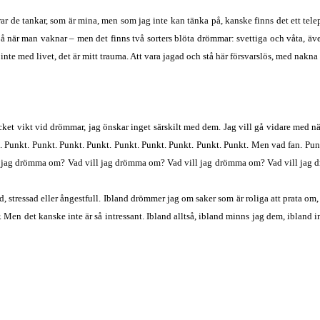
erar de tankar, som är mina, men som jag inte kan tänka på, kanske finns det ett tele
när man vaknar – men det finns två sorters blöta drömmar: svettiga och våta, även 
inte med livet, det är mitt trauma. Att vara jagad och stå här försvarslös, med nakna
ycket vikt vid drömmar, jag önskar inget särskilt med dem. Jag vill gå vidare med n
Punkt. Punkt. Punkt. Punkt. Punkt. Punkt. Punkt. Punkt. Punkt. Men vad fan. Punkt
jag drömma om? Vad vill jag drömma om? Vad vill jag drömma om? Vad vill jag drö
rädd, stressad eller ångestfull. Ibland drömmer jag om saker som är roliga att prata
r. Men det kanske inte är så intressant. Ibland alltså, ibland minns jag dem, ibland