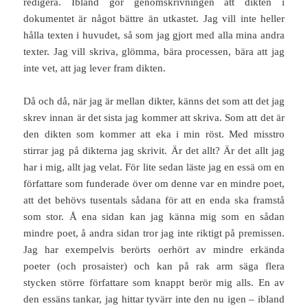
redigera. Ibland gör genomskrivningen att dikten i
dokumentet är något bättre än utkastet. Jag vill inte heller
hålla texten i huvudet, så som jag gjort med alla mina andra
texter. Jag vill skriva, glömma, bära processen, bära att jag
inte vet, att jag lever fram dikten.
Då och då, när jag är mellan dikter, känns det som att det jag
skrev innan är det sista jag kommer att skriva. Som att det är
den dikten som kommer att eka i min röst. Med misstro
stirrar jag på dikterna jag skrivit. Är det allt? Är det allt jag
har i mig, allt jag velat. För lite sedan läste jag en essä om en
författare som funderade över om denne var en mindre poet,
att det behövs tusentals sådana för att en enda ska framstå
som stor. Å ena sidan kan jag känna mig som en sådan
mindre poet, å andra sidan tror jag inte riktigt på premissen.
Jag har exempelvis berörts oerhört av mindre erkända
poeter (och prosaister) och kan på rak arm säga flera
stycken större författare som knappt berör mig alls. En av
den essäns tankar, jag hittar tyvärr inte den nu igen – ibland