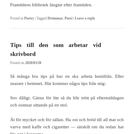
Framtidens bibliotek längtar efter framtiden.
Posted in
Poetry
|
Tagged
Drömmar
,
Poesi
|
Leave a reply
Tips till den som arbetar vid
skrivbord
Posted on
2020/03/20
Så många bra tips på hur en ska arbeta hemifrån. Eller
snarare i hemmet. Här kommer några tips från mig:
Sov dåligt. Gärna för lite så du blir trött på eftermiddagen
och somnar sittande på en stol.
Ät för mycket och för sällan. Ha ost och bröd till all mat och
varva med kaffe och cigaretter — särskilt om du redan har
lite ont i lungorna.