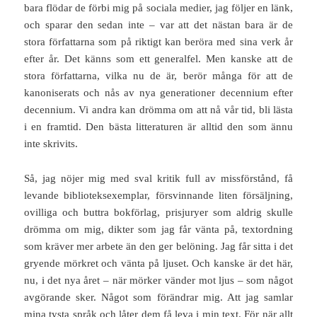
bara flödar de förbi mig på sociala medier, jag följer en länk,
och sparar den sedan inte – var att det nästan bara är de
stora författarna som på riktigt kan beröra med sina verk år
efter år. Det känns som ett generalfel. Men kanske att de
stora författarna, vilka nu de är, berör många för att de
kanoniserats och nås av nya generationer decennium efter
decennium. Vi andra kan drömma om att nå vår tid, bli lästa
i en framtid. Den bästa litteraturen är alltid den som ännu
inte skrivits.
Så, jag nöjer mig med sval kritik full av missförstånd, få
levande biblioteksexemplar, försvinnande liten försäljning,
ovilliga och buttra bokförlag, prisjuryer som aldrig skulle
drömma om mig, dikter som jag får vänta på, textordning
som kräver mer arbete än den ger belöning. Jag får sitta i det
gryende mörkret och vänta på ljuset. Och kanske är det här,
nu, i det nya året – när mörker vänder mot ljus – som något
avgörande sker. Något som förändrar mig. Att jag samlar
mina tysta språk och låter dem få leva i min text. För när allt