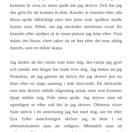
kommer åt vissa av mina språk när jag skriver. Och hur jag
ska göra för att komma åt dem. Kanske är letandet efter alla
dessa språk tillräckligt nära den plats som språken skulle
kunna vara. Alltså, om jag använder metaforen resan för
letandet efter språket så är resan platsen jag letar efter. Visst
måste det finnas värre saker än att leta efter det som aldrig
funnits, som en måste skapa.
Jag tänker att det värsta som hänt mig, det värsta jag gjort
och utstått, inte längre har makt över mig. Jag tänker att jag
förändras, att jag genom att skriva det jag skriver just nu
letar efter en slags sanning i mitt skrivande. Ett skrivande
som inte skriver utifrån någonting annat, men som kommer
djupt inifrån mig. Från mina språk. Jag skriver utan att
egentligen se efter vad det är jag skriver. Dikterna växer
fram stötvis i en anteckning jag bär med mig, när tre eller
fyra fyller anteckningen skriver jag in dem i ett
arbetsdokument utan att redigera. Mestadels utan att