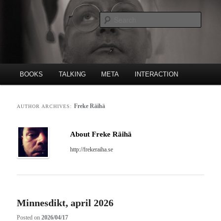
Skip
Skip
Poet, publishing house etc.
to
to
Searc
primary
secondary
content
content
Freke Räihä
Main
BOOKS
TALKING
META
INTERACTION
menu
Freke Räihä
AUTHOR ARCHIVES:
About Freke Räihä
http://frekeraiha.se
Minnesdikt, april 2026
Posted on
2026/04/17