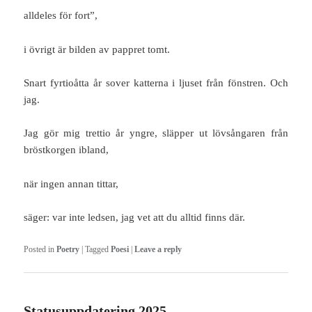
alldeles för fort”,
i övrigt är bilden av pappret tomt.
Snart fyrtioåtta år sover katterna i ljuset från fönstren. Och
jag.
Jag gör mig trettio år yngre, släpper ut lövsångaren från
bröstkorgen ibland,
när ingen annan tittar,
säger: var inte ledsen, jag vet att du alltid finns där.
Posted in
Poetry
|
Tagged
Poesi
|
Leave a reply
Statusuppdatering 2025