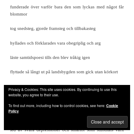
funderade över varför bara den som lyckas med något får
blommor
tog snedsteg, gjorde framsteg och tillbakasteg
hyllades och förklarades vara obegriplig och arg
läste samtidspoesi tills den blev tråkig igen
flyttade så långt ut på landsbygden som gick utan körkort
tog körkort
Privacy & Cookies: This site uses cookies. By continuing to use this
website, you agree to their use.
gifte om mig med samma person igen
To find out more, including how to control cookies, see here:
Cookie
Policy
fick ett tredje barn
led av svåra depressioner och smärtor som stundtals varit