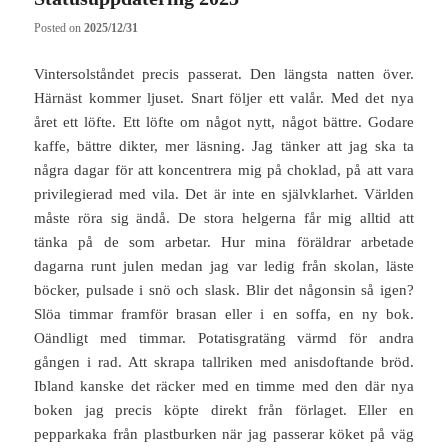
Posted on
2025/12/31
Vintersolståndet precis passerat. Den längsta natten över.
Härnäst kommer ljuset. Snart följer ett valår. Med det nya
året ett löfte. Ett löfte om något nytt, något bättre. Godare
kaffe, bättre dikter, mer läsning. Jag tänker att jag ska ta
några dagar för att koncentrera mig på choklad, på att vara
privilegierad med vila. Det är inte en självklarhet. Världen
måste röra sig ändå. De stora helgerna får mig alltid att
tänka på de som arbetar. Hur mina föräldrar arbetade
dagarna runt julen medan jag var ledig från skolan, läste
böcker, pulsade i snö och slask. Blir det någonsin så igen?
Slöa timmar framför brasan eller i en soffa, en ny bok.
Oändligt med timmar. Potatisgratäng värmd för andra
gången i rad. Att skrapa tallriken med anisdoftande bröd.
Ibland kanske det räcker med en timme med den där nya
boken jag precis köpte direkt från förlaget. Eller en
pepparkaka från plastburken när jag passerar köket på väg