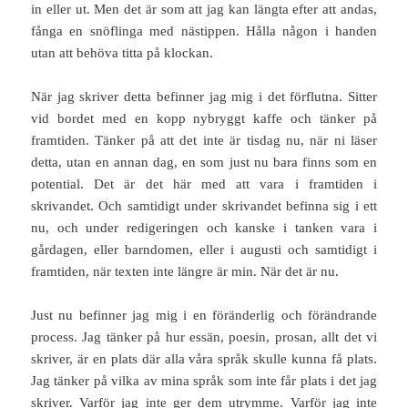
in eller ut. Men det är som att jag kan längta efter att andas,
fånga en snöflinga med nästippen. Hålla någon i handen
utan att behöva titta på klockan.
När jag skriver detta befinner jag mig i det förflutna. Sitter
vid bordet med en kopp nybryggt kaffe och tänker på
framtiden. Tänker på att det inte är tisdag nu, när ni läser
detta, utan en annan dag, en som just nu bara finns som en
potential. Det är det här med att vara i framtiden i
skrivandet. Och samtidigt under skrivandet befinna sig i ett
nu, och under redigeringen och kanske i tanken vara i
gårdagen, eller barndomen, eller i augusti och samtidigt i
framtiden, när texten inte längre är min. När det är nu.
Just nu befinner jag mig i en föränderlig och förändrande
process. Jag tänker på hur essän, poesin, prosan, allt det vi
skriver, är en plats där alla våra språk skulle kunna få plats.
Jag tänker på vilka av mina språk som inte får plats i det jag
skriver. Varför jag inte ger dem utrymme. Varför jag inte