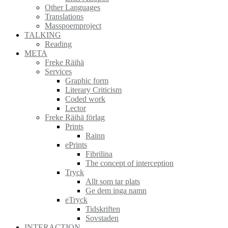
Other Languages
Translations
Masspoemproject
TALKING
Reading
META
Freke Räihä
Services
Graphic form
Literary Criticism
Coded work
Lector
Freke Räihä förlag
Prints
Rainn
ePrints
Fibrilina
The concept of interception
Tryck
Allt som tar plats
Ge dem inga namn
eTryck
Tidskriften
Sovstaden
INTERACTION