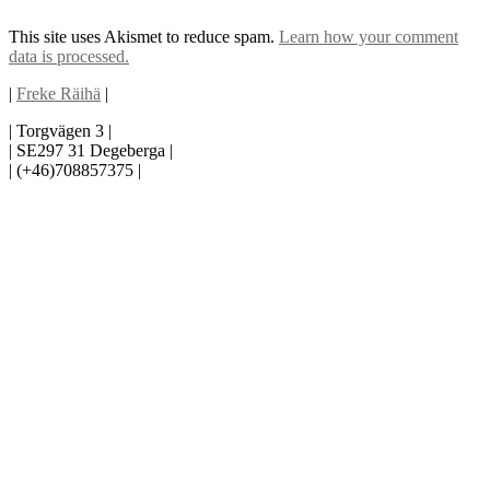
This site uses Akismet to reduce spam.
Learn how your comment
data is processed.
|
Freke Räihä
|
| Torgvägen 3 |
| SE297 31 Degeberga |
| (+46)708857375 |