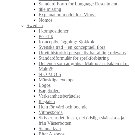
Standard Form for Language Resentment
title missing
Explanation model for ‘Virus’
Nomos
Swedish
I kompositioner
Po-Etik
Konceptbeläggning: Sjokkok
Svenska träd – en konceptuell flora
Ur ett historiskt perspektiv har allting relevans
Standardformulär för språkförbittring
Det enda som är gratis i Malmö är utsikten ut ur
Malmö;
N O M O S
Mänskliga exempel
Logos
Baggböleri
Verksamhetsberättelse
Illegalen
Hem för vård och boende
Vittnesbörda
Skisser ur det finska, det ödsliga skånska – ja,
från Västerbotten
Stanna kvar
Efter Aisopos