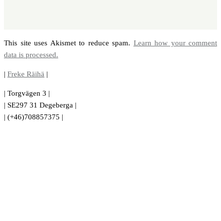
This site uses Akismet to reduce spam.
Learn how your comment
data is processed.
|
Freke Räihä
|
| Torgvägen 3 |
| SE297 31 Degeberga |
| (+46)708857375 |