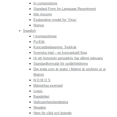
In compositions
Standard Form for Language Resentment
title missing
Explanation model for ‘Virus’
Nomos
Swedish
I kompositioner
Po-Etik
Konceptbeläggning: Sjokkok
Svenska träd – en konceptuell flora
Ur ett historiskt perspektiv har allting relevans
Standardformulär för språkförbittring
Det enda som är gratis i Malmö är utsikten ut ur
Malmö;
N O M O S
Mänskliga exempel
Logos
Baggböleri
Verksamhetsberättelse
Illegalen
Hem för vård och boende