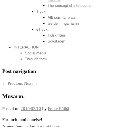
The concept of interception
Tryck
Allt som tar plats
Ge dem inga namn
eTryck
Tidskriften
Sovstaden
INTERACTION
Social media
Through form
Post navigation
←
Previous
Next
→
Musarm.
Posted on
2010/03/10
by
Freke Räihä
För- och motbannelse!
Armen ömmar, jag har ont i den.