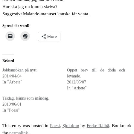
Hur ska jag nu kunna skriva?
Suggestivt Malande-manuset kanske får vänta.
Spread the word!
More
Related
Jobbansökan på nytt.
Öppet brev till de döda och
2014/04/04
levande.
In "Arbete"
2012/05/07
In "Arbete"
Tisdag, känns som måndag.
2010/06/01
In "Poesi"
This entry was posted in
Poesi
,
Sjukdom
by
Freke Räihä
. Bookmark
the
permalink
.