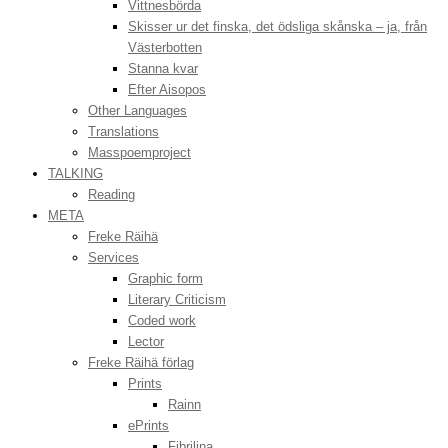
Vittnesbörda
Skisser ur det finska, det ödsliga skånska – ja, från
Västerbotten
Stanna kvar
Efter Aisopos
Other Languages
Translations
Masspoemproject
TALKING
Reading
META
Freke Räihä
Services
Graphic form
Literary Criticism
Coded work
Lector
Freke Räihä förlag
Prints
Rainn
ePrints
Fibrilina