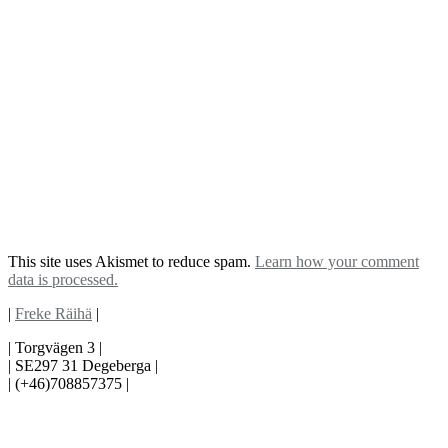
This site uses Akismet to reduce spam.
Learn how your comment
data is processed.
|
Freke Räihä
|
| Torgvägen 3 |
| SE297 31 Degeberga |
| (+46)708857375 |