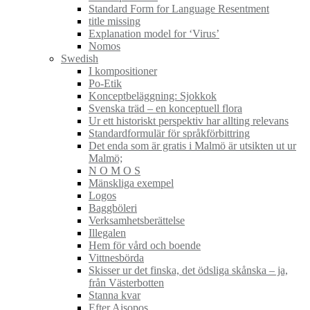
Standard Form for Language Resentment
title missing
Explanation model for ‘Virus’
Nomos
Swedish
I kompositioner
Po-Etik
Konceptbeläggning: Sjokkok
Svenska träd – en konceptuell flora
Ur ett historiskt perspektiv har allting relevans
Standardformulär för språkförbittring
Det enda som är gratis i Malmö är utsikten ut ur
Malmö;
N O M O S
Mänskliga exempel
Logos
Baggböleri
Verksamhetsberättelse
Illegalen
Hem för vård och boende
Vittnesbörda
Skisser ur det finska, det ödsliga skånska – ja,
från Västerbotten
Stanna kvar
Efter Aisopos