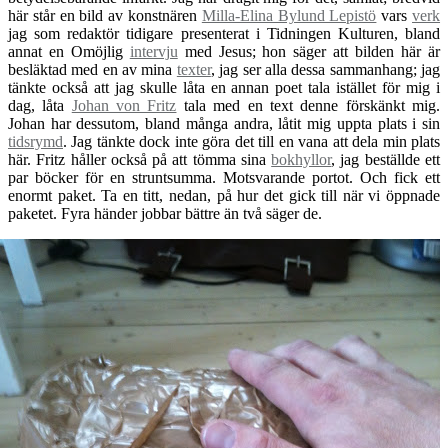
här står en bild av konstnären
Milla-Elina Bylund Lepistö
vars
verk
jag som redaktör tidigare presenterat i Tidningen Kulturen, bland
annat en Omöjlig
intervju
med Jesus; hon säger att bilden här är
besläktad med en av mina
texter
, jag ser alla dessa sammanhang; jag
tänkte också att jag skulle låta en annan poet tala istället för mig i
dag, låta
Johan von Fritz
tala med en text denne förskänkt mig.
Johan har dessutom, bland många andra, låtit mig uppta plats i sin
tidsrymd
. Jag tänkte dock inte göra det till en vana att dela min plats
här. Fritz håller också på att tömma sina
bokhyllor
, jag beställde ett
par böcker för en struntsumma. Motsvarande portot. Och fick ett
enormt paket. Ta en titt, nedan, på hur det gick till när vi öppnade
paketet. Fyra händer jobbar bättre än två säger de.