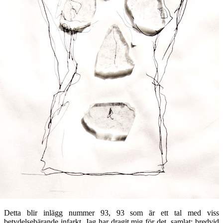
Detta blir inlägg nummer 93, 93 som är ett tal med viss
betydelsebärande infarkt. Jag har dragit mig för det, samlat; bredvid