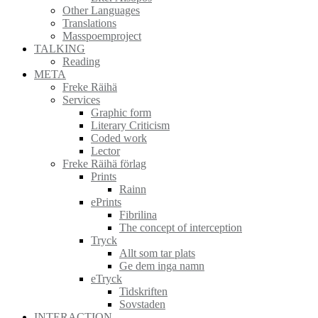
Other Languages
Translations
Masspoemproject
TALKING
Reading
META
Freke Räihä
Services
Graphic form
Literary Criticism
Coded work
Lector
Freke Räihä förlag
Prints
Rainn
ePrints
Fibrilina
The concept of interception
Tryck
Allt som tar plats
Ge dem inga namn
eTryck
Tidskriften
Sovstaden
INTERACTION