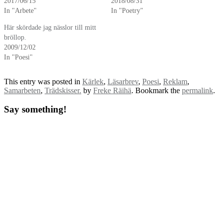
2017/06/15
2018/08/31
In "Arbete"
In "Poetry"
Här skördade jag nässlor till mitt
bröllop.
2009/12/02
In "Poesi"
This entry was posted in
Kärlek
,
Läsarbrev
,
Poesi
,
Reklam
,
Samarbeten
,
Trädskisser.
by
Freke Räihä
. Bookmark the
permalink
.
Say something!