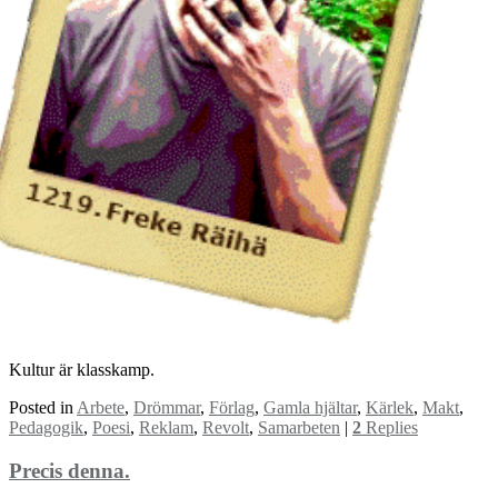
Kultur är klasskamp.
Posted in
Arbete
,
Drömmar
,
Förlag
,
Gamla hjältar
,
Kärlek
,
Makt
,
Pedagogik
,
Poesi
,
Reklam
,
Revolt
,
Samarbeten
|
2
Replies
Precis denna.