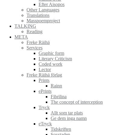
Efter Aisopos
Other Languages
Translations
Masspoemproject
TALKING
Reading
META
Freke Räihä
Services
Graphic form
Literary Criticism
Coded work
Lector
Freke Räihä förlag
Prints
Rainn
ePrints
Fibrilina
The concept of interception
Tryck
Allt som tar plats
Ge dem inga namn
eTryck
Tidskriften
Sovstaden