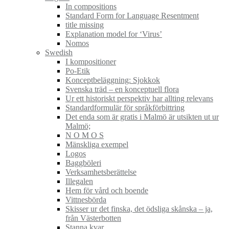
In compositions
Standard Form for Language Resentment
title missing
Explanation model for ‘Virus’
Nomos
Swedish
I kompositioner
Po-Etik
Konceptbeläggning: Sjokkok
Svenska träd – en konceptuell flora
Ur ett historiskt perspektiv har allting relevans
Standardformulär för språkförbittring
Det enda som är gratis i Malmö är utsikten ut ur
Malmö;
N O M O S
Mänskliga exempel
Logos
Baggböleri
Verksamhetsberättelse
Illegalen
Hem för vård och boende
Vittnesbörda
Skisser ur det finska, det ödsliga skånska – ja,
från Västerbotten
Stanna kvar