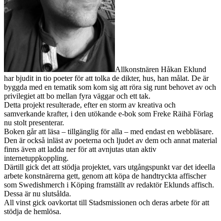
Allkonstnären Håkan Eklund
har bjudit in tio poeter för att tolka de dikter, hus, han målat. De är
byggda med en tematik som kom sig att röra sig runt behovet av och
privilegiet att bo mellan fyra väggar och ett tak.
Detta projekt resulterade, efter en storm av kreativa och
samverkande krafter, i den utökande e-bok som Freke Räihä Förlag
nu stolt presenterar.
Boken går att läsa – tillgänglig för alla – med endast en webbläsare.
Den är också inläst av poeterna och ljudet av dem och annat material
finns även att ladda ner för att avnjutas utan aktiv
internetuppkoppling.
Därtill gick det att stödja projektet, vars utgångspunkt var det ideella
arbete konstnärerna gett, genom att köpa de handtryckta affischer
som Swedishmerch i Köping framställt av redaktör Eklunds affisch.
Dessa är nu slutsålda.
All vinst gick oavkortat till Stadsmissionen och deras arbete för att
stödja de hemlösa.