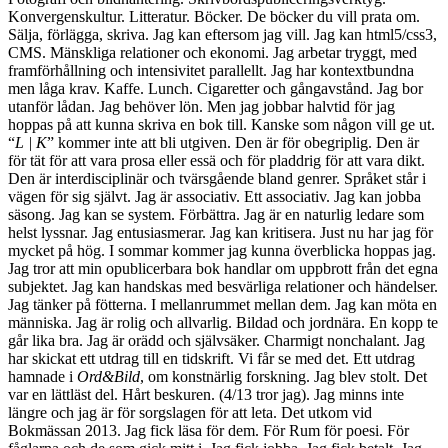
Konvergenskultur. Litteratur. Böcker. De böcker du vill prata om.
Sälja, förlägga, skriva. Jag kan eftersom jag vill. Jag kan html5/css3,
CMS. Mänskliga relationer och ekonomi. Jag arbetar tryggt, med
framförhållning och intensivitet parallellt. Jag har kontextbundna
men låga krav. Kaffe. Lunch. Cigaretter och gångavstånd. Jag bor
utanför lådan. Jag behöver lön. Men jag jobbar halvtid för jag
hoppas på att kunna skriva en bok till. Kanske som någon vill ge ut.
“
L | K
” kommer inte att bli utgiven. Den är för obegriplig. Den är
för tät för att vara prosa eller essä och för pladdrig för att vara dikt.
Den är interdisciplinär och tvärsgående bland genrer. Språket står i
vägen för sig självt. Jag är associativ. Ett associativ. Jag kan jobba
säsong. Jag kan se system. Förbättra. Jag är en naturlig ledare som
helst lyssnar. Jag entusiasmerar. Jag kan kritisera. Just nu har jag för
mycket på hög. I sommar kommer jag kunna överblicka hoppas jag.
Jag tror att min opublicerbara bok handlar om uppbrott från det egna
subjektet. Jag kan handskas med besvärliga relationer och händelser.
Jag tänker på fötterna. I mellanrummet mellan dem. Jag kan möta en
människa. Jag är rolig och allvarlig. Bildad och jordnära. En kopp te
går lika bra. Jag är orädd och självsäker. Charmigt nonchalant. Jag
har skickat ett utdrag till en tidskrift. Vi får se med det. Ett utdrag
hamnade i
Ord&Bild
, om konstnärlig forskning. Jag blev stolt. Det
var en lättläst del. Hårt beskuren. (4/13 tror jag). Jag minns inte
längre och jag är för sorgslagen för att leta. Det utkom vid
Bokmässan 2013. Jag fick läsa för dem. För Rum för poesi. För