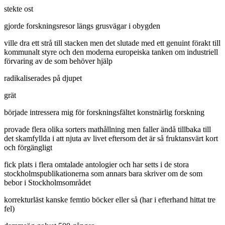
stekte ost
gjorde forskningsresor längs grusvägar i obygden
ville dra ett strå till stacken men det slutade med ett genuint förakt till
kommunalt styre och den moderna europeiska tanken om industriell
förvaring av de som behöver hjälp
radikaliserades på djupet
grät
började intressera mig för forskningsfältet konstnärlig forskning
provade flera olika sorters mathållning men faller ändå tillbaka till
det skamfyllda i att njuta av livet eftersom det är så fruktansvärt kort
och förgängligt
fick plats i flera omtalade antologier och har setts i de stora
stockholmspublikationerna som annars bara skriver om de som
bebor i Stockholmsområdet
korrekturläst kanske femtio böcker eller så (har i efterhand hittat tre
fel)