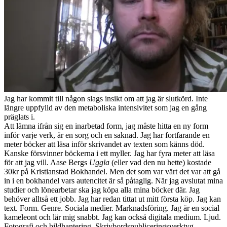
Jag har kommit till någon slags insikt om att jag är slutkörd. Inte
längre uppfylld av den metaboliska intensivitet som jag en gång
präglats i.
Att lämna ifrån sig en inarbetad form, jag måste hitta en ny form
inför varje verk, är en sorg och en saknad. Jag har fortfarande en
meter böcker att läsa inför skrivandet av texten som känns död.
Kanske försvinner böckerna i ett myller. Jag har fyra meter att läsa
för att jag vill. Aase Bergs
Uggla
(eller vad den nu hette) kostade
30kr på Kristianstad Bokhandel. Men det som var värt det var att gå
in i en bokhandel vars autencitet är så påtaglig. När jag avslutat mina
studier och lönearbetar ska jag köpa alla mina böcker där. Jag
behöver alltså ett jobb. Jag har redan tittat ut mitt första köp. Jag kan
text. Form. Genre. Sociala medier. Marknadsföring. Jag är en social
kameleont och lär mig snabbt. Jag kan också digitala medium. Ljud.
Fotografi och bildhantering. Skrivbordspubliceringsverktyg.