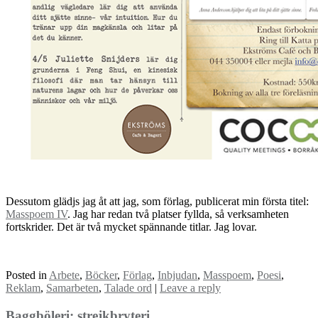
Dessutom glädjs jag åt att jag, som förlag, publicerat min första titel:
Masspoem IV
. Jag har redan två platser fyllda, så verksamheten
fortskrider. Det är två mycket spännande titlar. Jag lovar.
Posted in
Arbete
,
Böcker
,
Förlag
,
Inbjudan
,
Masspoem
,
Poesi
,
Reklam
,
Samarbeten
,
Talade ord
|
Leave a reply
Baggböleri; strejkbryteri.