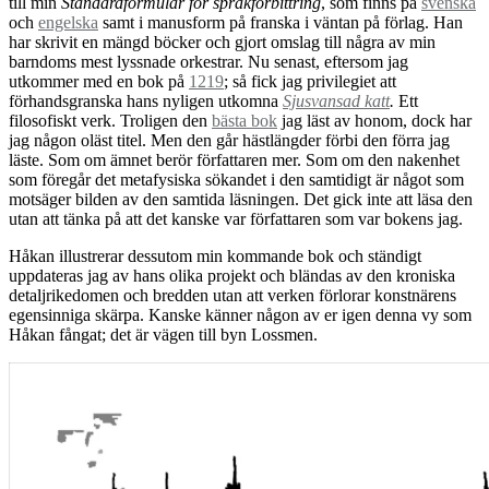
till min
Standardformulär för språkförbittring
, som finns på
svenska
och
engelska
samt i manusform på franska i väntan på förlag. Han
har skrivit en mängd böcker och gjort omslag till några av min
barndoms mest lyssnade orkestrar. Nu senast, eftersom jag
utkommer med en bok på
1219
; så fick jag privilegiet att
förhandsgranska hans nyligen utkomna
Sjusvansad katt
.
Ett
filosofiskt verk. Troligen den
bästa bok
jag läst av honom, dock har
jag någon oläst titel. Men den går hästlängder förbi den förra jag
läste. Som om ämnet berör författaren mer. Som om den nakenhet
som föregår det metafysiska sökandet i den samtidigt är något som
motsäger bilden av den samtida läsningen. Det gick inte att läsa den
utan att tänka på att det kanske var författaren som var bokens jag.
Håkan illustrerar dessutom min kommande bok och ständigt
uppdateras jag av hans olika projekt och bländas av den kroniska
detaljrikedomen och bredden utan att verken förlorar konstnärens
egensinniga skärpa. Kanske känner någon av er igen denna vy som
Håkan fångat; det är vägen till byn Lossmen.