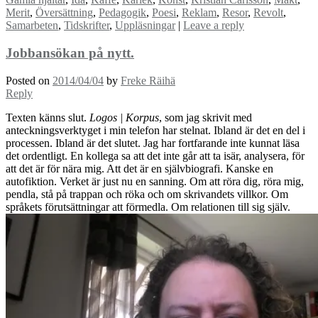
Merit
,
Översättning
,
Pedagogik
,
Poesi
,
Reklam
,
Resor
,
Revolt
,
Samarbeten
,
Tidskrifter
,
Uppläsningar
|
Leave a reply
Jobbansökan på nytt.
Posted on
2014/04/04
by
Freke Räihä
Reply
Texten känns slut.
Logos | Korpus
, som jag skrivit med
anteckningsverktyget i min telefon har stelnat. Ibland är det en del i
processen. Ibland är det slutet. Jag har fortfarande inte kunnat läsa
det ordentligt. En kollega sa att det inte går att ta isär, analysera, för
att det är för nära mig. Att det är en självbiografi. Kanske en
autofiktion. Verket är just nu en sanning. Om att röra dig, röra mig,
pendla, stå på trappan och röka och om skrivandets villkor. Om
språkets förutsättningar att förmedla. Om relationen till sig själv.