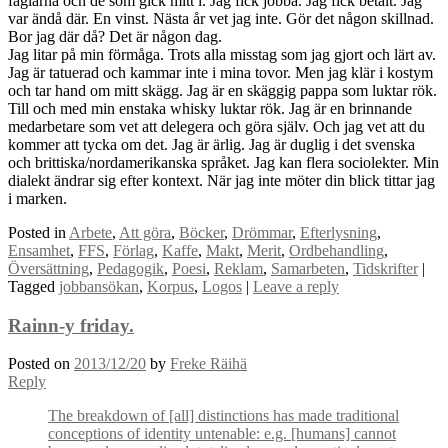
fåglarna och de som gick mitt i. Jag fick jobba. Jag fick betalt. Jag
var ändå där. En vinst. Nästa år vet jag inte. Gör det någon skillnad.
Bor jag där då? Det är någon dag.
Jag litar på min förmåga. Trots alla misstag som jag gjort och lärt av.
Jag är tatuerad och kammar inte i mina tovor. Men jag klär i kostym
och tar hand om mitt skägg. Jag är en skäggig pappa som luktar rök.
Till och med min enstaka whisky luktar rök. Jag är en brinnande
medarbetare som vet att delegera och göra själv. Och jag vet att du
kommer att tycka om det. Jag är ärlig. Jag är duglig i det svenska
och brittiska/nordamerikanska språket. Jag kan flera sociolekter. Min
dialekt ändrar sig efter kontext. När jag inte möter din blick tittar jag
i marken.
Posted in
Arbete
,
Att göra
,
Böcker
,
Drömmar
,
Efterlysning
,
Ensamhet
,
FFS
,
Förlag
,
Kaffe
,
Makt
,
Merit
,
Ordbehandling
,
Översättning
,
Pedagogik
,
Poesi
,
Reklam
,
Samarbeten
,
Tidskrifter
|
Tagged
jobbansökan
,
Korpus
,
Logos
|
Leave a reply
Rainn-y friday.
Posted on
2013/12/20
by
Freke Räihä
Reply
The breakdown of [all] distinctions has made traditional
conceptions of identity untenable: e.g. [humans] cannot