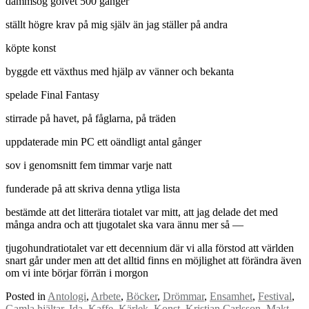
dammsög golvet 500 gånger
ställt högre krav på mig själv än jag ställer på andra
köpte konst
byggde ett växthus med hjälp av vänner och bekanta
spelade Final Fantasy
stirrade på havet, på fåglarna, på träden
uppdaterade min PC ett oändligt antal gånger
sov i genomsnitt fem timmar varje natt
funderade på att skriva denna ytliga lista
bestämde att det litterära tiotalet var mitt, att jag delade det med
många andra och att tjugotalet ska vara ännu mer så —
tjugohundratiotalet var ett decennium där vi alla förstod att världen
snart går under men att det alltid finns en möjlighet att förändra även
om vi inte börjar förrän i morgon
Posted in
Antologi
,
Arbete
,
Böcker
,
Drömmar
,
Ensamhet
,
Festival
,
Gamla hjältar
,
Ida
,
Kaffe
,
Kärlek
,
Konst
,
Kristian Carlsson
,
Makt
,