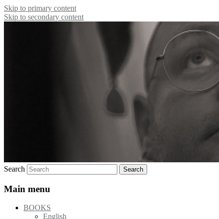
Skip to primary content
Skip to secondary content
Poet, publishing house etc.
Freke Räihä
Search
Main menu
BOOKS
English