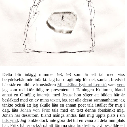
Detta blir inlägg nummer 93, 93 som är ett tal med viss
betydelsebärande infarkt. Jag har dragit mig för det, samlat; bredvid
här står en bild av konstnären
Milla-Elina Bylund Lepistö
vars
verk
jag som redaktör tidigare presenterat i Tidningen Kulturen, bland
annat en Omöjlig
intervju
med Jesus; hon säger att bilden här är
besläktad med en av mina
texter
, jag ser alla dessa sammanhang; jag
tänkte också att jag skulle låta en annan poet tala istället för mig i
dag, låta
Johan von Fritz
tala med en text denne förskänkt mig.
Johan har dessutom, bland många andra, låtit mig uppta plats i sin
tidsrymd
. Jag tänkte dock inte göra det till en vana att dela min plats
här. Fritz håller också på att tömma sina
bokhyllor
, jag beställde ett