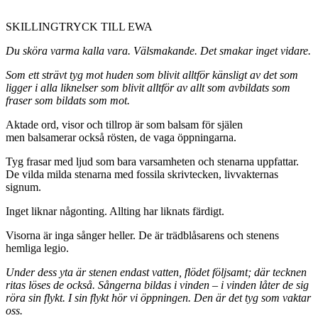
SKILLINGTRYCK TILL EWA
Du sköra varma kalla vara. Välsmakande. Det smakar inget vidare.
Som ett strävt tyg mot huden som blivit alltför känsligt av det som
ligger i alla liknelser som blivit alltför av allt som avbildats som
fraser som bildats som mot.
Aktade ord, visor och tillrop är som balsam för själen
men balsamerar också rösten, de vaga öppningarna.
Tyg frasar med ljud som bara varsamheten och stenarna uppfattar.
De vilda milda stenarna med fossila skrivtecken, livvakternas
signum.
Inget liknar någonting. Allting har liknats färdigt.
Visorna är inga sånger heller. De är trädblåsarens och stenens
hemliga legio.
Under dess yta är stenen endast vatten, flödet följsamt; där tecknen
ritas löses de också. Sångerna bildas i vinden – i vinden låter de sig
röra sin flykt. I sin flykt hör vi öppningen. Den är det tyg som vaktar
oss.