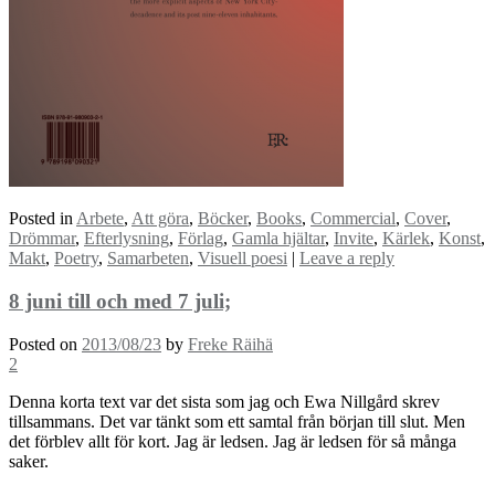
Posted in
Arbete
,
Att göra
,
Böcker
,
Books
,
Commercial
,
Cover
,
Drömmar
,
Efterlysning
,
Förlag
,
Gamla hjältar
,
Invite
,
Kärlek
,
Konst
,
Makt
,
Poetry
,
Samarbeten
,
Visuell poesi
|
Leave a reply
8 juni till och med 7 juli;
Posted on
2013/08/23
by
Freke Räihä
2
Denna korta text var det sista som jag och Ewa Nillgård skrev
tillsammans. Det var tänkt som ett samtal från början till slut. Men
det förblev allt för kort. Jag är ledsen. Jag är ledsen för så många
saker.