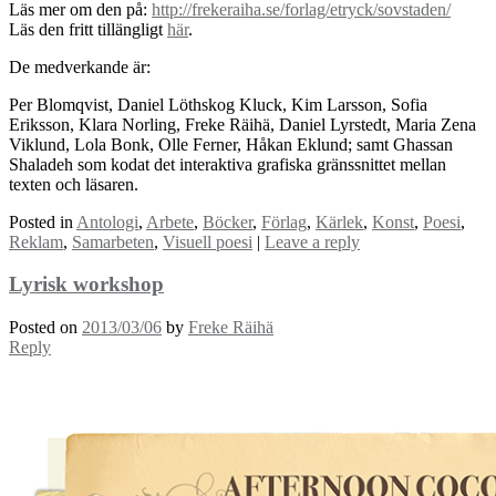
Läs mer om den på:
http://frekeraiha.se/forlag/etryck/sovstaden/
Läs den fritt tillängligt
här
.
De medverkande är:
Per Blomqvist, Daniel Löthskog Kluck, Kim Larsson, Sofia
Eriksson, Klara Norling, Freke Räihä, Daniel Lyrstedt, Maria Zena
Viklund, Lola Bonk, Olle Ferner, Håkan Eklund; samt Ghassan
Shaladeh som kodat det interaktiva grafiska gränssnittet mellan
texten och läsaren.
Posted in
Antologi
,
Arbete
,
Böcker
,
Förlag
,
Kärlek
,
Konst
,
Poesi
,
Reklam
,
Samarbeten
,
Visuell poesi
|
Leave a reply
Lyrisk workshop
Posted on
2013/03/06
by
Freke Räihä
Reply