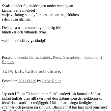
Svala händer följer ådringen under vattenytan
känner varje mjukdel
varje viskning som lyfter oss närmare segelduken
i den ljusa gläntan.
Den ljusa natten som knypplar sig förbi
blindskär och vittrande fyrar
vaktar med sitt eviga tändplån.
Posted in
Gamla hjältar
,
Kärlek
,
Poesi
,
Samarbeten
,
Sjukdom
|
2
Replies
1219; katt, katter och vidare.
Posted on
2013/06/19
by
Freke Räihä
1
Jag och Håkan Eklund har en förhållandevis tät kontakt. Vi har
aldrig träffats utan allt sker med den distans som det elektroniskt
förstärkta samhället möjliggör. Håkan har många färdigheter,
strängar och penslar på sin lyra. Bland annat har han gjort omslaget