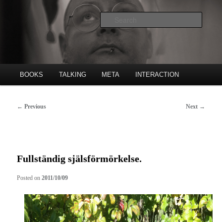
Skip
Poet, publishing house etc.
to
Searc
primary
content
Freke Räihä
Main
BOOKS
TALKING
META
INTERACTION
menu
Post
←
Previous
Next
→
navigation
Fullständig själsförmörkelse.
Posted on
2011/10/09