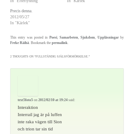
In "Efterlysning"
In "Kärlek"
Precis denna.
2012/05/27
In "Kärlek"
This entry was posted in
Poesi
,
Samarbeten
,
Sjukdom
,
Uppläsningar
by
Freke Räihä
. Bookmark the
permalink
.
2 THOUGHTS ON “
FULLSTÄNDIG SJÄLSFÖRMÖRKELSE.
”
text5foto5
on
2012/02/10 at 19:24
said:
Interaktion
Interrail jag är på luffen
inte raka vägen till Sion
och trion tar sin tid