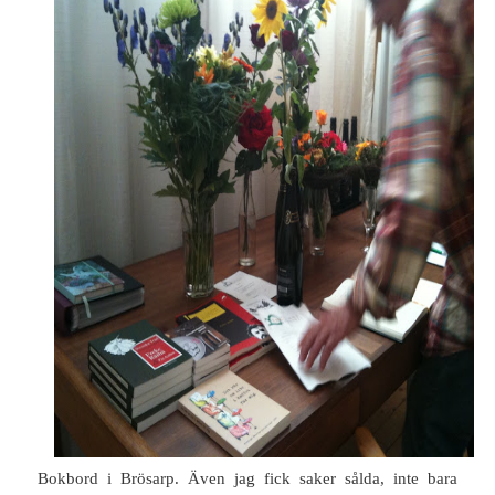
Bokbord i Brösarp. Även jag fick saker sålda, inte bara