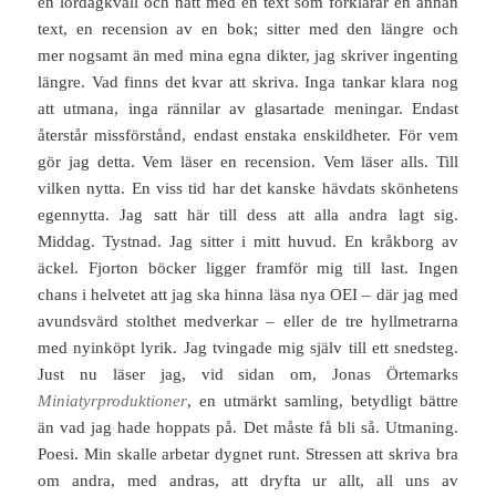
en lördagkväll och natt med en text som förklarar en annan
text, en recension av en bok; sitter med den längre och
mer nogsamt än med mina egna dikter, jag skriver ingenting
längre. Vad finns det kvar att skriva. Inga tankar klara nog
att utmana, inga rännilar av glasartade meningar. Endast
återstår missförstånd, endast enstaka enskildheter. För vem
gör jag detta. Vem läser en recension. Vem läser alls. Till
vilken nytta. En viss tid har det kanske hävdats skönhetens
egennytta. Jag satt här till dess att alla andra lagt sig.
Middag. Tystnad. Jag sitter i mitt huvud. En kråkborg av
äckel. Fjorton böcker ligger framför mig till last. Ingen
chans i helvetet att jag ska hinna läsa nya OEI – där jag med
avundsvärd stolthet medverkar – eller de tre hyllmetrarna
med nyinköpt lyrik. Jag tvingade mig själv till ett snedsteg.
Just nu läser jag, vid sidan om, Jonas Örtemarks
Miniatyrproduktioner
, en utmärkt samling, betydligt bättre
än vad jag hade hoppats på. Det måste få bli så. Utmaning.
Poesi. Min skalle arbetar dygnet runt. Stressen att skriva bra
om andra, med andras, att dryfta ur allt, all uns av