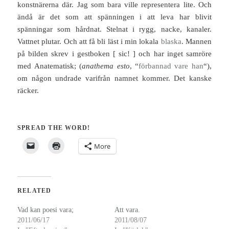
konstnärerna där. Jag som bara ville representera lite. Och
ändå är det som att spänningen i att leva har blivit
spänningar som hårdnat. Stelnat i rygg, nacke, kanaler.
Vattnet plutar. Och att få bli läst i min lokala
blaska
. Mannen
på bilden skrev i gestboken [ sic! ] och har inget samröre
med Anatematisk;
(
anathema esto
, “
förbannad vare han
“),
om någon undrade varifrån namnet kommer. Det kanske
räcker.
SPREAD THE WORD!
More
RELATED
Vad kan poesi vara;
Att vara.
2011/06/17
2011/08/07