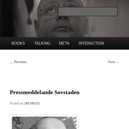
Skip
Poet, publishing house etc.
to
Searc
primary
content
Freke Räihä
Main
BOOKS
TALKING
META
INTERACTION
menu
Post
←
Previous
Next
→
navigation
Pressmeddelande Sovstaden
Posted on
2013/03/21