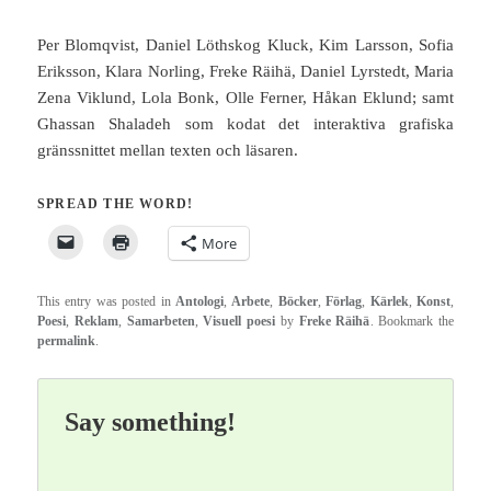
Per Blomqvist, Daniel Löthskog Kluck, Kim Larsson, Sofia
Eriksson, Klara Norling, Freke Räihä, Daniel Lyrstedt, Maria
Zena Viklund, Lola Bonk, Olle Ferner, Håkan Eklund; samt
Ghassan Shaladeh som kodat det interaktiva grafiska
gränssnittet mellan texten och läsaren.
SPREAD THE WORD!
More
This entry was posted in
Antologi
,
Arbete
,
Böcker
,
Förlag
,
Kärlek
,
Konst
,
Poesi
,
Reklam
,
Samarbeten
,
Visuell poesi
by
Freke Räihä
. Bookmark the
permalink
.
Say something!